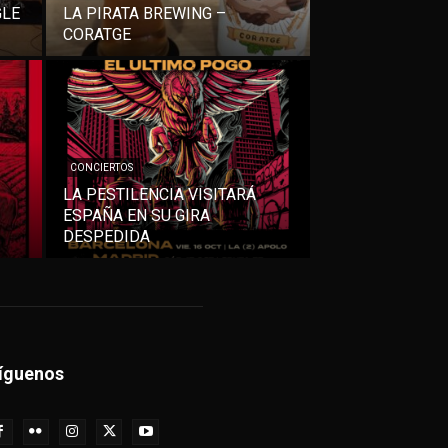
GLE
LA PIRATA BREWING –
CORATGE
CONCIERTOS
LA PESTILENCIA VISITARÁ
ESPAÑA EN SU GIRA
DESPEDIDA
íguenos