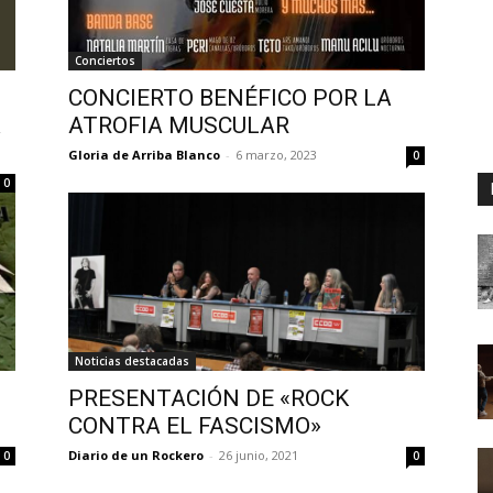
Conciertos
CONCIERTO BENÉFICO POR LA
A
ATROFIA MUSCULAR
Gloria de Arriba Blanco
-
6 marzo, 2023
0
0
Noticias destacadas
PRESENTACIÓN DE «ROCK
CONTRA EL FASCISMO»
Diario de un Rockero
-
26 junio, 2021
0
0