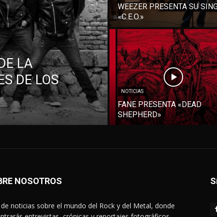
WEEZER PRESENTA SU SIN
«C.E.O.»
DE LA
S DE LOS
NOTICIAS
FANE PRESENTA «DEAD
SHEPHERD»
BRE NOSOTROS
S
de noticias sobre el mundo del Rock y del Metal, donde
ntrarás entrevistas, crónicas y reportajes fotográficos.