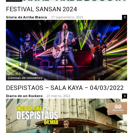
FESTIVAL SANSAN 2024
Gloria de Arriba Blanco
-
27 septiembre, 2023
0
Crónicas de conciertos
DESPISTAOS – SALA KAYA – 04/03/2022
Diario de un Rockero
-
23 marzo, 2022
0