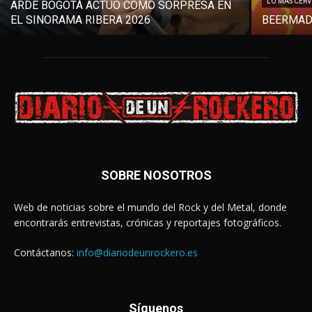
LO MÁS CER
ARDE BOGOTÁ ACTUÓ COMO SORPRESA EN
EL SINORAMA RIBERA 2026
BEERMAD
SOBRE NOSOTROS
Web de noticias sobre el mundo del Rock y del Metal, donde
encontrarás entrevistas, crónicas y reportajes fotográficos.
Contáctanos:
info@diariodeunrockero.es
Síguenos