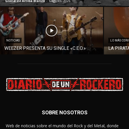
Gloria de Arriba Blanco
-
6 agosto, 2026
NOTICIAS
LO MÁS CER
WEEZER PRESENTA SU SINGLE «C.E.O.»
LA PIRAT
SOBRE NOSOTROS
Web de noticias sobre el mundo del Rock y del Metal, donde