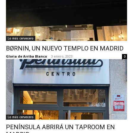
Lo más cervecero
BØRNIN, UN NUEVO TEMPLO EN MADRID
Gloria de Arriba Blanco
-
3 enero, 2023
0
Lo más cervecero
PENÍNSULA ABRIRÁ UN TAPROOM EN