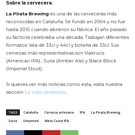
Sobre la cervecera:
La Pirata Brewing
es una de las cerveceras más
reconocidas en Cataluña. Se fundó en 2004 y no fue
hasta 2015 cuando abrieron su fábrica. El año pasado
su factoría celebraba una década. Trabajan diferentes
formatos: lata de 33cl y 44cl y botella de 33cl. Sus
cervezas más representativas son Viakrucis
(American IPA) , Suria (Amber Ale) y Black Block
(Imperial Stout).
Si quieres ver más noticias como esta, visita nuestra
sección
Lo más cervecero
.
TAGS
Cataluña
Cerveza artesana
IPA
La Pirata Brewing
Súria
Untamed
West Coast IPA