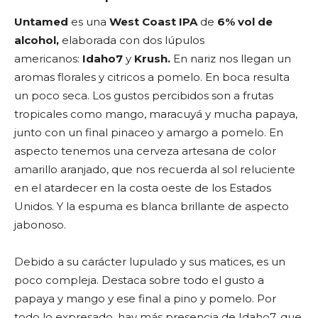
Untamed
es una
West Coast IPA
de
6% vol de
alcohol,
elaborada con dos lúpulos
americanos:
Idaho7
y
Krush.
En nariz nos llegan un
aromas florales y citricos a pomelo. En boca resulta
un poco seca. Los gustos percibidos son a frutas
tropicales como mango, maracuyá y mucha papaya,
junto con un final pinaceo y amargo a pomelo. En
aspecto tenemos una cerveza artesana de color
amarillo aranjado, que nos recuerda al sol reluciente
en el atardecer en la costa oeste de los Estados
Unidos. Y la espuma es blanca brillante de aspecto
jabonoso.
Debido a su carácter lupulado y sus matices, es un
poco compleja. Destaca sobre todo el gusto a
papaya y mango y ese final a pino y pomelo. Por
todo lo expresado, hay más presencia de Idaho7, que