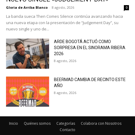
Gloria de Arriba Blanco
-
8 agosto, 2026
0
La banda sueca Then Comes Silence continúa avanzando hacia
una nueva etapa con la presentación de “Judgement Day”, su
nuevo single y uno de...
ARDE BOGOTÁ ACTUÓ COMO
SORPRESA EN EL SINORAMA RIBERA
2026
8 agosto, 2026
BEERMAD CAMBIA DE RECINTO ESTE
AÑO
8 agosto, 2026
Inicio
Quiénes somos
Categorías
Colabora con Nosotros
Contacto