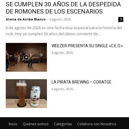
SE CUMPLEN 30 AÑOS DE LA DESPEDIDA
DE ROMONES DE LOS ESCENARIOS
Gloria de Arriba Blanco
-
6 agosto, 2026
0
6 de agosto de 2026 es una fecha muy especial para la historia del
rock. Hoy se cumplen 30 años del último concierto de...
WEEZER PRESENTA SU SINGLE «C.E.O.»
6 agosto, 2026
LA PIRATA BREWING – CORATGE
6 agosto, 2026
Inicio
Quiénes somos
Categorías
Colabora con Nosotros