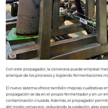
Con este propagador, la cervecera puede emplear men
arranque de los procesos y logrando fermentaciones más
El nuevo sistema ofrece también mejoras cualitativas en
propagación se da en el propio fermentador y en un en
contaminación cruzada. Además, el propagador permite 
del mosto cervecero, reduciendo la oxidación, algo esp