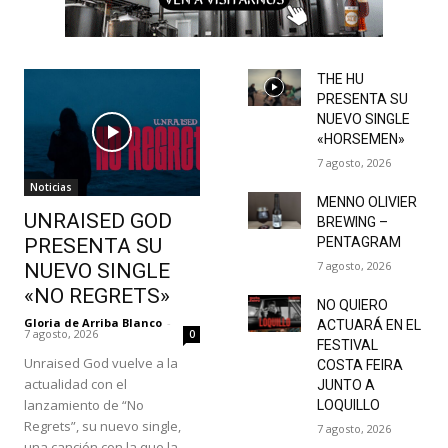
THE HU
PRESENTA SU
NUEVO SINGLE
«HORSEMEN»
7 agosto, 2026
Noticias
MENNO OLIVIER
UNRAISED GOD
BREWING –
PRESENTA SU
PENTAGRAM
7 agosto, 2026
NUEVO SINGLE
«NO REGRETS»
NO QUIERO
Gloria de Arriba Blanco
-
ACTUARÁ EN EL
7 agosto, 2026
0
FESTIVAL
Unraised God vuelve a la
COSTA FEIRA
actualidad con el
JUNTO A
lanzamiento de “No
LOQUILLO
Regrets”, su nuevo single,
7 agosto, 2026
una canción con la que la