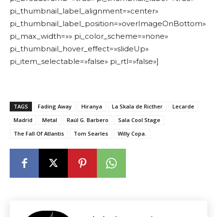
pi_thumbnail_label_alignment=»center»
pi_thumbnail_label_position=»overImageOnBottom»
pi_max_width=»» pi_color_scheme=»none»
pi_thumbnail_hover_effect=»slideUp»
pi_item_selectable=»false» pi_rtl=»false»]
TAGS
Fading Away
Hiranya
La Skala de Ricther
Lecarde
Madrid
Metal
Raúl G. Barbero
Sala Cool Stage
The Fall Of Atlantis
Tom Searles
Willy Copa.