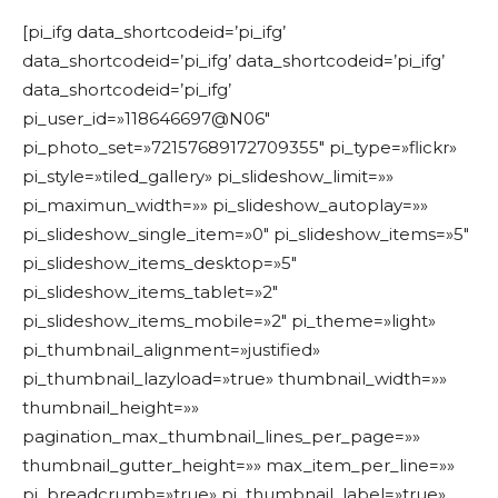
[pi_ifg data_shortcodeid=’pi_ifg’
data_shortcodeid=’pi_ifg’ data_shortcodeid=’pi_ifg’
data_shortcodeid=’pi_ifg’
pi_user_id=»118646697@N06″
pi_photo_set=»72157689172709355″ pi_type=»flickr»
pi_style=»tiled_gallery» pi_slideshow_limit=»»
pi_maximun_width=»» pi_slideshow_autoplay=»»
pi_slideshow_single_item=»0″ pi_slideshow_items=»5″
pi_slideshow_items_desktop=»5″
pi_slideshow_items_tablet=»2″
pi_slideshow_items_mobile=»2″ pi_theme=»light»
pi_thumbnail_alignment=»justified»
pi_thumbnail_lazyload=»true» thumbnail_width=»»
thumbnail_height=»»
pagination_max_thumbnail_lines_per_page=»»
thumbnail_gutter_height=»» max_item_per_line=»»
pi_breadcrumb=»true» pi_thumbnail_label=»true»