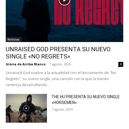
Noticias
UNRAISED GOD PRESENTA SU NUEVO
SINGLE «NO REGRETS»
Gloria de Arriba Blanco
-
7 agosto, 2026
0
Unraised God vuelve a la actualidad con el lanzamiento de “No
Regrets”, su nuevo single, una canción con la que la banda
continúa desarrollando...
THE HU PRESENTA SU NUEVO SINGLE
«HORSEMEN»
7 agosto, 2026