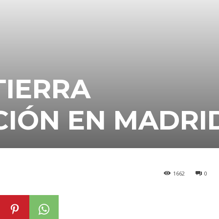
TIERRA
CIÓN EN MADRI
1662
0