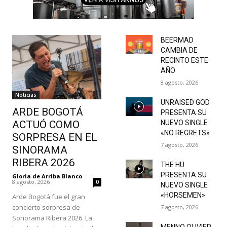
BEERMAD
CAMBIA DE
RECINTO ESTE
AÑO
8 agosto, 2026
Noticias
UNRAISED GOD
ARDE BOGOTÁ
PRESENTA SU
ACTUÓ COMO
NUEVO SINGLE
«NO REGRETS»
SORPRESA EN EL
7 agosto, 2026
SINORAMA
RIBERA 2026
THE HU
PRESENTA SU
Gloria de Arriba Blanco
-
8 agosto, 2026
0
NUEVO SINGLE
«HORSEMEN»
Arde Bogotá fue el gran
concierto sorpresa de
7 agosto, 2026
Sonorama Ribera 2026. La
MENNO OLIVIER