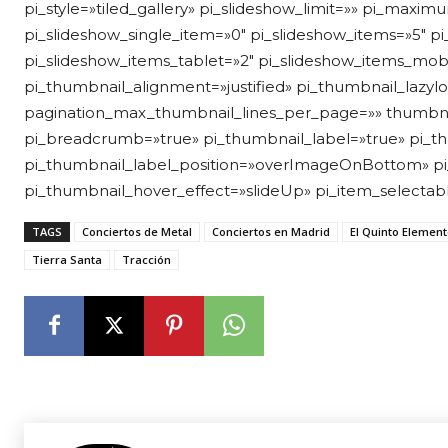
pi_style=»tiled_gallery» pi_slideshow_limit=»» pi_maxi
pi_slideshow_single_item=»0″ pi_slideshow_items=»5″ p
pi_slideshow_items_tablet=»2″ pi_slideshow_items_mobi
pi_thumbnail_alignment=»justified» pi_thumbnail_lazy
pagination_max_thumbnail_lines_per_page=»» thumbna
pi_breadcrumb=»true» pi_thumbnail_label=»true» pi_t
pi_thumbnail_label_position=»overImageOnBottom» p
pi_thumbnail_hover_effect=»slideUp» pi_item_selectable=
TAGS
Conciertos de Metal
Conciertos en Madrid
El Quinto Elemen
Tierra Santa
Tracción