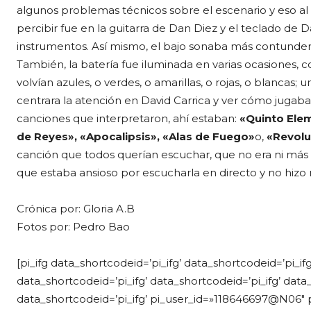
algunos problemas técnicos sobre el escenario y eso al 
percibir fue en la guitarra de Dan Diez y el teclado de D
instrumentos. Así mismo, el bajo sonaba más contunden
También, la batería fue iluminada en varias ocasiones,
volvían azules, o verdes, o amarillas, o rojas, o blancas;
centrara la atención en David Carrica y ver cómo jugab
canciones que interpretaron, ahí estaban:
«Quinto Ele
de Reyes», «Apocalipsis», «Alas de Fuego»
o,
«Revol
canción que todos querían escuchar, que no era ni má
que estaba ansioso por escucharla en directo y no hizo
Crónica por: Gloria A.B
Fotos por: Pedro Bao
[pi_ifg data_shortcodeid=’pi_ifg’ data_shortcodeid=’pi_if
data_shortcodeid=’pi_ifg’ data_shortcodeid=’pi_ifg’ data_
data_shortcodeid=’pi_ifg’ pi_user_id=»118646697@N06″ 