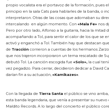
propio vocalista era el portavoz de la formación, pues e
principio en la sala Cats para hablarles de la banda, o 
interpretaron. Otras de las cosas que adornaban su dire
intercalando en algún momento. Con
«Mala
Fe»
nos di
Pero por otro lado, Alfonso a la guitarra, hacia la mitad
acompañando a Tol, para sentir el calor de los que se e
activó y enganchó a Tol. También hay que destacan que 
de
Tracción
corrieron a cuentas de los hermanos Zarzosa
que nos trajeron incorporaron un tema rescatado de Suj
debutó Tol. La canción escogida fue
«Solo»,
la cual tení
vez pegadizo. Para cerrar, decidieron dedicar a David Ca
darían fin a su actuación,
«Kamikazes»
.
Con la llegada de
Tierra Santa
el público se vino arrib
esta banda legendaria, que venía a presentar su nuevo 
Maldito Records. A lo largo del concierto el público cor