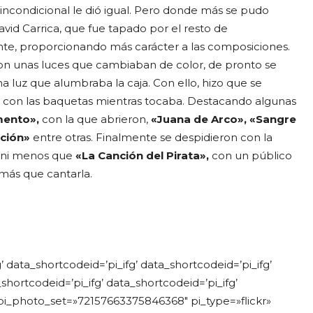
incondicional le dió igual. Pero donde más se pudo
avid Carrica, que fue tapado por el resto de
te, proporcionando más carácter a las composiciones.
 con unas luces que cambiaban de color, de pronto se
 una luz que alumbraba la caja. Con ello, hizo que se
a con las baquetas mientras tocaba. Destacando algunas
mento»,
con la que abrieron,
«Juana de Arco», «Sangre
ución»
entre otras. Finalmente se despidieron con la
s ni menos que
«La Canción del Pirata»,
con un público
 más que cantarla.
g’ data_shortcodeid=’pi_ifg’ data_shortcodeid=’pi_ifg’
shortcodeid=’pi_ifg’ data_shortcodeid=’pi_ifg’
pi_photo_set=»72157663375846368″ pi_type=»flickr»