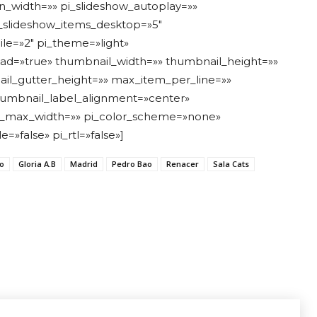
mun_width=»» pi_slideshow_autoplay=»»
i_slideshow_items_desktop=»5″
le=»2″ pi_theme=»light»
load=»true» thumbnail_width=»» thumbnail_height=»»
il_gutter_height=»» max_item_per_line=»»
humbnail_label_alignment=»center»
i_max_width=»» pi_color_scheme=»none»
»false» pi_rtl=»false»]
to
Gloria A.B
Madrid
Pedro Bao
Renacer
Sala Cats