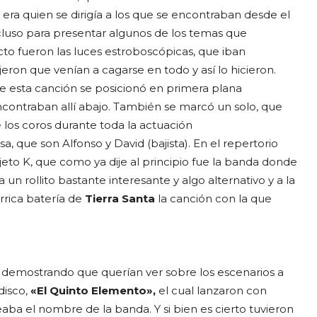
l era quien se dirigía a los que se encontraban desde el
incluso para presentar algunos de los temas que
cto fueron las luces estroboscópicas, que iban
jeron que venían a cagarse en todo y así lo hicieron.
 de esta canción se posicionó en primera plana
ncontraban allí abajo. También se marcó un solo, que
los coros durante toda la actuación
, que son Alfonso y David (bajista). En el repertorio
eto K, que como ya dije al principio fue la banda donde
a un rollito bastante interesante y algo alternativo y a la
rrica batería de
Tierra Santa
la canción con la que
a, demostrando que querían ver sobre los escenarios a
disco,
«El Quinto Elemento»,
el cual lanzaron con
eaba el nombre de la banda. Y si bien es cierto tuvieron