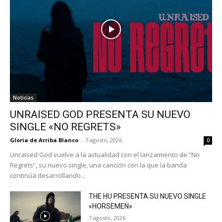
Noticias
UNRAISED GOD PRESENTA SU NUEVO
SINGLE «NO REGRETS»
Gloria de Arriba Blanco
-
7 agosto, 2026
0
Unraised God vuelve a la actualidad con el lanzamiento de “No
Regrets”, su nuevo single, una canción con la que la banda
continúa desarrollando...
THE HU PRESENTA SU NUEVO SINGLE
«HORSEMEN»
7 agosto, 2026