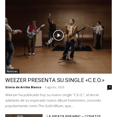
Noticias
WEEZER PRESENTA SU SINGLE «C.E.O.»
Gloria de Arriba Blanco
-
6 agosto, 2026
0
Weezer ha publicado hoy su nuevo single "C.E.O.", el tercer
adelanto de su esperado nuevo álbum homónimo, conocido
popularmente como The Gold Album, que...
LA PIRATA BREWING – CORATGE