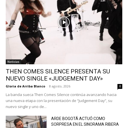
Noticias
THEN COMES SILENCE PRESENTA SU
NUEVO SINGLE «JUDGEMENT DAY»
Gloria de Arriba Blanco
-
8 agosto, 2026
0
La banda sueca Then Comes Silence continúa avanzando hacia
una nueva etapa con la presentación de “Judgement Day”, su
nuevo single y uno de...
ARDE BOGOTÁ ACTUÓ COMO
SORPRESA EN EL SINORAMA RIBERA