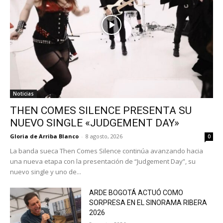
Noticias
THEN COMES SILENCE PRESENTA SU
NUEVO SINGLE «JUDGEMENT DAY»
Gloria de Arriba Blanco
-
8 agosto, 2026
0
La banda sueca Then Comes Silence continúa avanzando hacia
una nueva etapa con la presentación de “Judgement Day”, su
nuevo single y uno de...
ARDE BOGOTÁ ACTUÓ COMO
SORPRESA EN EL SINORAMA RIBERA
2026