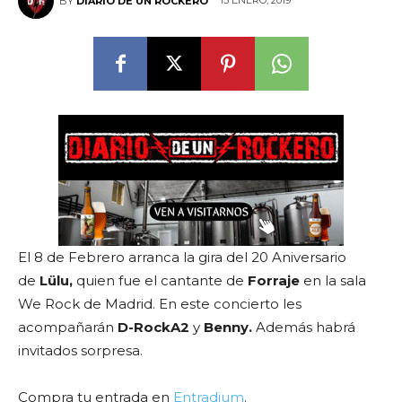
15 ENERO, 2019
BY
DIARIO DE UN ROCKERO
El 8 de Febrero arranca la gira del 20 Aniversario
de
Lülu,
quien fue el cantante de
Forraje
en la sala
We Rock de Madrid. En este concierto les
acompañarán
D-RockA2
y
Benny.
Además habrá
invitados sorpresa.
Compra tu entrada en
Entradium
.