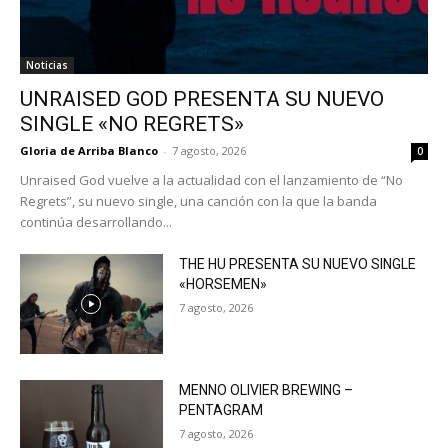
Noticias
UNRAISED GOD PRESENTA SU NUEVO
SINGLE «NO REGRETS»
Gloria de Arriba Blanco
-
7 agosto, 2026
0
Unraised God vuelve a la actualidad con el lanzamiento de “No
Regrets”, su nuevo single, una canción con la que la banda
continúa desarrollando...
THE HU PRESENTA SU NUEVO SINGLE
«HORSEMEN»
7 agosto, 2026
MENNO OLIVIER BREWING –
PENTAGRAM
7 agosto, 2026