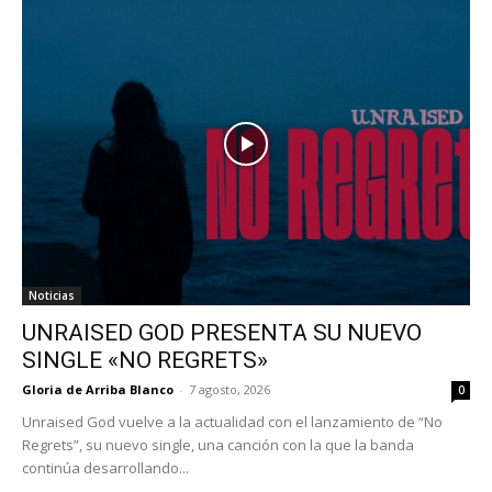
Noticias
UNRAISED GOD PRESENTA SU NUEVO
SINGLE «NO REGRETS»
Gloria de Arriba Blanco
-
7 agosto, 2026
0
Unraised God vuelve a la actualidad con el lanzamiento de “No
Regrets”, su nuevo single, una canción con la que la banda
continúa desarrollando...