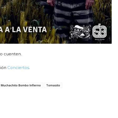
lo cuenten.
ción
Conciertos
.
Muchachito Bombo Infierno
Tomasito