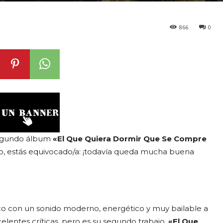
866
0
segundo álbum
«El Que Quiera Dormir Que Se Compre
do, estás equivocado/a: ¡todavía queda mucha buena
co con un sonido moderno, energético y muy bailable a
lentes críticas, pero es su segundo trabajo,
«El Que