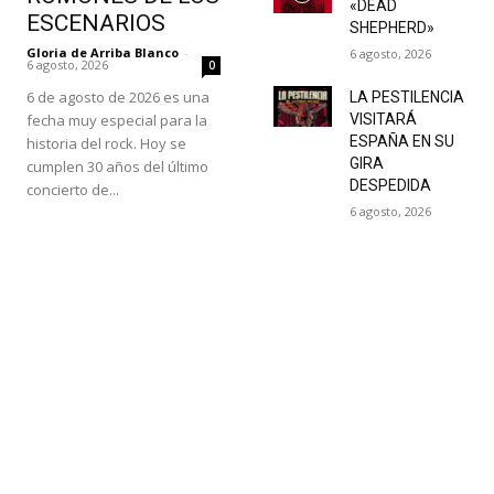
«DEAD
ESCENARIOS
SHEPHERD»
Gloria de Arriba Blanco
-
6 agosto, 2026
6 agosto, 2026
0
6 de agosto de 2026 es una
LA PESTILENCIA
fecha muy especial para la
VISITARÁ
ESPAÑA EN SU
historia del rock. Hoy se
GIRA
cumplen 30 años del último
DESPEDIDA
concierto de...
6 agosto, 2026