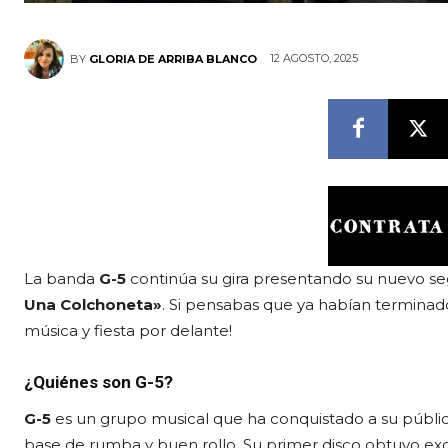
12 AGOSTO, 2025
BY
GLORIA DE ARRIBA BLANCO
La banda
G-5
continúa su gira presentando su nuevo 
Una Colchoneta»
. Si pensabas que ya habían termina
música y fiesta por delante!
¿Quiénes son G-5?
G-5
es un grupo musical que ha conquistado a su públi
base de rumba y buen rollo. Su primer disco obtuvo exce