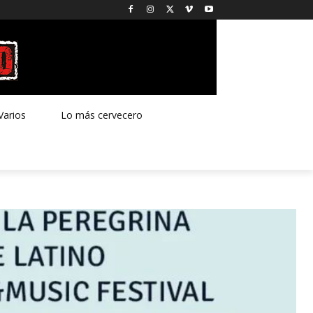
Varios
Lo más cervecero