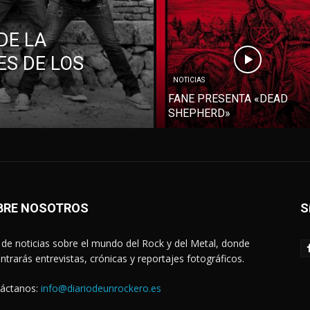
DE LA
S DE LOS
NOTICIAS
FANE PRESENTA «DEAD
SHEPHERD»
BRE NOSOTROS
S
de noticias sobre el mundo del Rock y del Metal, donde
ntrarás entrevistas, crónicas y reportajes fotográficos.
áctanos:
info@diariodeunrockero.es