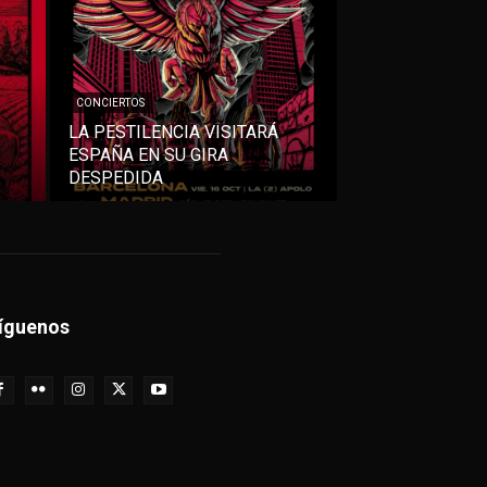
CONCIERTOS
LA PESTILENCIA VISITARÁ
ESPAÑA EN SU GIRA
DESPEDIDA
íguenos