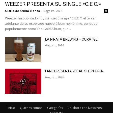
WEEZER PRESENTA SU SINGLE «C.E.O.»
Gloria de Arriba Blanco
-
6 agosto, 2026
0
Weezer ha publicado hoy su nuevo single "C.E.O.", el tercer
adelanto de su esperado nuevo álbum homónimo, conocido
popularmente como The Gold Album, que...
LA PIRATA BREWING – CORATGE
6 agosto, 2026
FANE PRESENTA «DEAD SHEPHERD»
6 agosto, 2026
Inicio
Quiénes somos
Categorías
Colabora con Nosotros