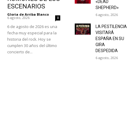
«DEAD
ESCENARIOS
SHEPHERD»
Gloria de Arriba Blanco
-
6 agosto, 2026
6 agosto, 2026
0
6 de agosto de 2026 es una
LA PESTILENCIA
fecha muy especial para la
VISITARÁ
ESPAÑA EN SU
historia del rock. Hoy se
GIRA
cumplen 30 años del último
DESPEDIDA
concierto de...
6 agosto, 2026