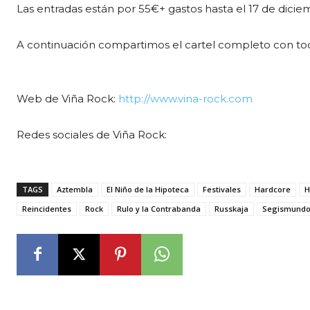
Las entradas están por 55€+ gastos hasta el 17 de dicie
A continuación compartimos el cartel completo con tod
Web de Viña Rock:
http://www.vina-rock.com
Redes sociales de Viña Rock:
TAGS
Aztembla
El Niño de la Hipoteca
Festivales
Hardcore
H
Reincidentes
Rock
Rulo y la Contrabanda
Russkaja
Segismundo