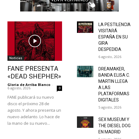
LA PESTILENCIA
VISITARÁ
ESPAÑA EN SU
GIRA
DESPEDIDA
6 agosto, 2026
Noticias
FANE PRESENTA
DREAMAKER,
«DEAD SHEPHER»
BANDA ELISA C.
MARTIN LLEGA
Gloria de Arriba Blanco
-
A LAS
6 agosto, 2026
0
PLATAFORMAS
FANE publicará su nuevo
DIGITALES
disco el próximo 28 de
5 agosto, 2026
agosto. Y ahora presenta un
nuevo adelanto. Lo hace de
SEX MUSEUM Y
la mano de su nuevo...
THE DIESEL DOG
EN MADRID