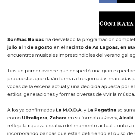
SonRías Baixas
ha desvelado la programación completa
julio al 1 de agosto
en el
recinto de As Lagoas, en Bu
encuentros musicales imprescindibles del verano galleg
Tras un primer avance que despertó una gran expectació
propuestas que darán forma a tres jornadas marcadas po
voces de la escena actual y una decidida apuesta por e
estilos, generaciones y formas diversas de vivir la música.
A los ya confirmados
La M.O.D.A.
y
La Pegatina
se suma
como
Ultraligera
,
Zahara
en su formato «Rave»,
Alcalá
refleja la riqueza creativa del momento actual. Junto a e
incorporando bandas que están definiendo el pulso d