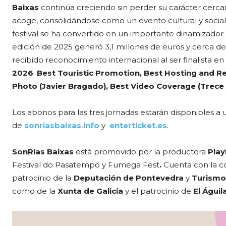
Baixas
continúa creciendo sin perder su carácter cercano
acoge, consolidándose como un evento cultural y social c
festival se ha convertido en un importante dinamizador de
edición de 2025 generó 3,1 millones de euros y cerca d
recibido reconocimiento internacional al ser finalista en
2026
:
Best Touristic Promotion, Best Hosting and Rec
Photo (Javier Bragado), Best Video Coverage (Trece A
Los abonos para las tres jornadas estarán disponibles a 
de
sonriasbaixas.info
y
enterticket.es
.
SonRías Baixas
está promovido por la productora
Play
Festival do Pasatempo y Fumega Fest
.
Cuenta con la co
patrocinio de la
Deputación de Pontevedra
y
Turismo 
como de la
Xunta de Galicia
y el patrocinio de
El Águila