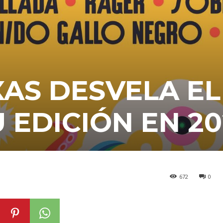
XAS DESVELA EL
 EDICIÓN EN 2
672
0