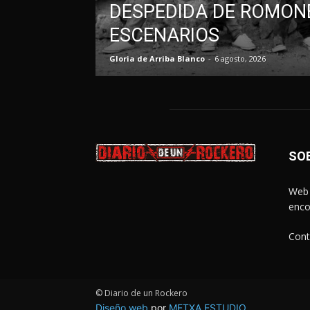
DESPEDIDA DE ROMONE
ESCENARIOS
Gloria de Arriba Blanco
-
6 agosto, 2026
SO
Web 
enco
Cont
© Diario de un Rockero
Diseño web
por
METXA ESTUDIO
.