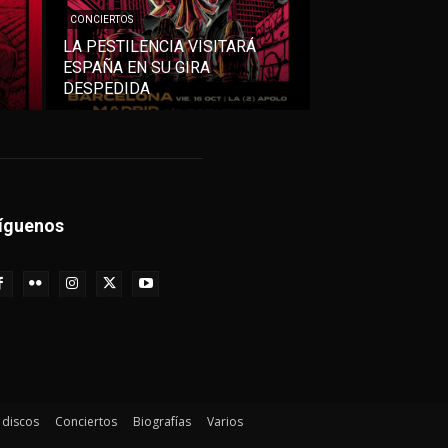
CONCIERTOS
LA PESTILENCIA VISITARÁ
ESPAÑA EN SU GIRA
DESPEDIDA
íguenos
e discos
Conciertos
Biografías
Varios