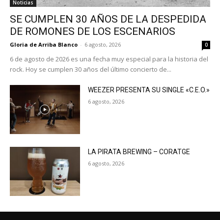
Noticias
SE CUMPLEN 30 AÑOS DE LA DESPEDIDA
DE ROMONES DE LOS ESCENARIOS
Gloria de Arriba Blanco
-
6 agosto, 2026
0
6 de agosto de 2026 es una fecha muy especial para la historia del
rock. Hoy se cumplen 30 años del último concierto de...
WEEZER PRESENTA SU SINGLE «C.E.O.»
6 agosto, 2026
LA PIRATA BREWING – CORATGE
6 agosto, 2026