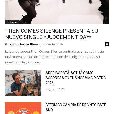
Noticias
THEN COMES SILENCE PRESENTA SU
NUEVO SINGLE «JUDGEMENT DAY»
Gloria de Arriba Blanco
-
8 agosto, 2026
0
La banda sueca Then Comes Silence continúa avanzando hacia
una nueva etapa con la presentación de “Judgement Day”, su
nuevo single y uno de...
ARDE BOGOTÁ ACTUÓ COMO
SORPRESA EN EL SINORAMA RIBERA
2026
8 agosto, 2026
BEERMAD CAMBIA DE RECINTO ESTE
AÑO