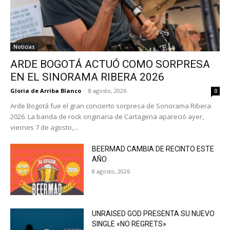
Noticias
ARDE BOGOTÁ ACTUÓ COMO SORPRESA
EN EL SINORAMA RIBERA 2026
Gloria de Arriba Blanco
-
8 agosto, 2026
0
Arde Bogotá fue el gran concierto sorpresa de Sonorama Ribera
2026. La banda de rock originaria de Cartagena apareció ayer,
viernes 7 de agosto,...
BEERMAD CAMBIA DE RECINTO ESTE
AÑO
8 agosto, 2026
UNRAISED GOD PRESENTA SU NUEVO
SINGLE «NO REGRETS»