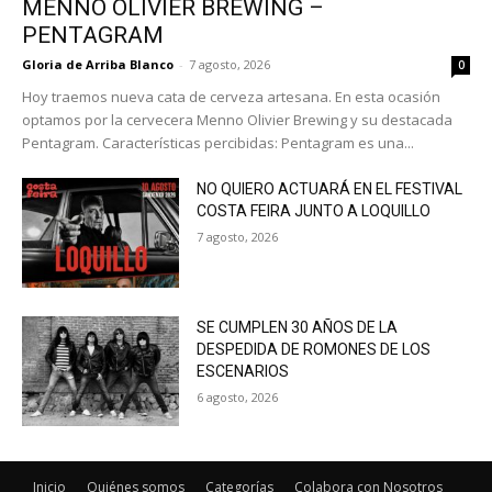
MENNO OLIVIER BREWING –
PENTAGRAM
Gloria de Arriba Blanco
-
7 agosto, 2026
0
Hoy traemos nueva cata de cerveza artesana. En esta ocasión
optamos por la cervecera Menno Olivier Brewing y su destacada
Pentagram. Características percibidas: Pentagram es una...
NO QUIERO ACTUARÁ EN EL FESTIVAL
COSTA FEIRA JUNTO A LOQUILLO
7 agosto, 2026
SE CUMPLEN 30 AÑOS DE LA
DESPEDIDA DE ROMONES DE LOS
ESCENARIOS
6 agosto, 2026
Inicio
Quiénes somos
Categorías
Colabora con Nosotros