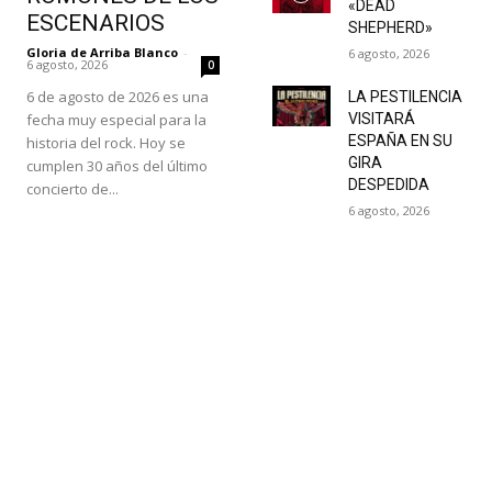
«DEAD
ESCENARIOS
SHEPHERD»
Gloria de Arriba Blanco
-
6 agosto, 2026
6 agosto, 2026
0
6 de agosto de 2026 es una
LA PESTILENCIA
fecha muy especial para la
VISITARÁ
ESPAÑA EN SU
historia del rock. Hoy se
GIRA
cumplen 30 años del último
DESPEDIDA
concierto de...
6 agosto, 2026