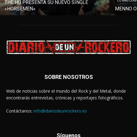
LO MÁS CER
THE HU PRESENTA SU NUEVO SINGLE
«HORSEMEN»
MENNO O
SOBRE NOSOTROS
Web de noticias sobre el mundo del Rock y del Metal, donde
encontrarás entrevistas, crónicas y reportajes fotográficos.
Contáctanos:
info@diariodeunrockero.es
Síguenos