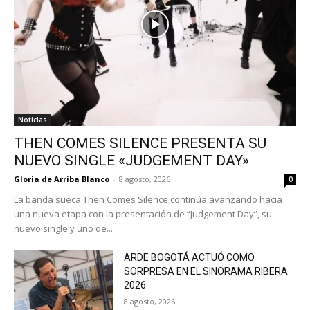
Noticias
THEN COMES SILENCE PRESENTA SU
NUEVO SINGLE «JUDGEMENT DAY»
Gloria de Arriba Blanco
-
8 agosto, 2026
0
La banda sueca Then Comes Silence continúa avanzando hacia
una nueva etapa con la presentación de “Judgement Day”, su
nuevo single y uno de...
ARDE BOGOTÁ ACTUÓ COMO
SORPRESA EN EL SINORAMA RIBERA
2026
8 agosto, 2026