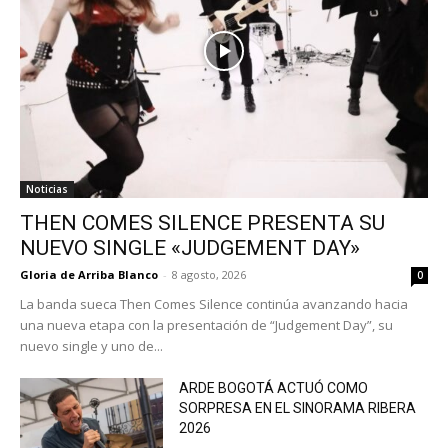
Noticias
THEN COMES SILENCE PRESENTA SU
NUEVO SINGLE «JUDGEMENT DAY»
Gloria de Arriba Blanco
-
8 agosto, 2026
0
La banda sueca Then Comes Silence continúa avanzando hacia
una nueva etapa con la presentación de “Judgement Day”, su
nuevo single y uno de...
ARDE BOGOTÁ ACTUÓ COMO
SORPRESA EN EL SINORAMA RIBERA
2026