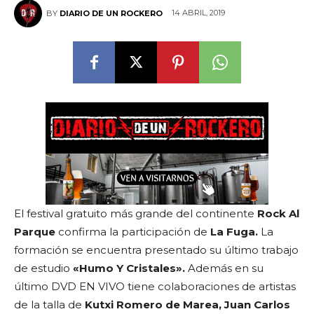
14 ABRIL, 2019
BY
DIARIO DE UN ROCKERO
El festival gratuito más grande del continente
Rock Al
Parque
confirma la participación de
La Fuga.
La
formación se encuentra presentado su último trabajo
de estudio
«Humo Y Cristales».
Además en su
último DVD EN VIVO tiene colaboraciones de artistas
de la talla de
K
utxi
R
omero
de Marea,
Juan Carlos