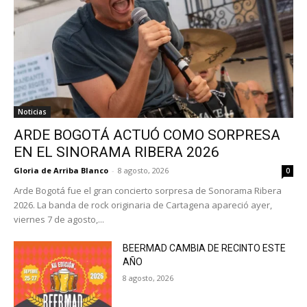
Noticias
ARDE BOGOTÁ ACTUÓ COMO SORPRESA
EN EL SINORAMA RIBERA 2026
Gloria de Arriba Blanco
-
8 agosto, 2026
0
Arde Bogotá fue el gran concierto sorpresa de Sonorama Ribera
2026. La banda de rock originaria de Cartagena apareció ayer,
viernes 7 de agosto,...
BEERMAD CAMBIA DE RECINTO ESTE
AÑO
8 agosto, 2026