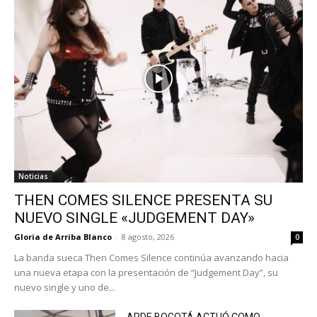
Noticias
THEN COMES SILENCE PRESENTA SU
NUEVO SINGLE «JUDGEMENT DAY»
Gloria de Arriba Blanco
-
8 agosto, 2026
0
La banda sueca Then Comes Silence continúa avanzando hacia
una nueva etapa con la presentación de “Judgement Day”, su
nuevo single y uno de...
ARDE BOGOTÁ ACTUÓ COMO