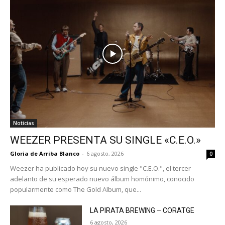
Noticias
WEEZER PRESENTA SU SINGLE «C.E.O.»
Gloria de Arriba Blanco
-
6 agosto, 2026
0
Weezer ha publicado hoy su nuevo single "C.E.O.", el tercer
adelanto de su esperado nuevo álbum homónimo, conocido
popularmente como The Gold Album, que...
LA PIRATA BREWING – CORATGE
6 agosto, 2026