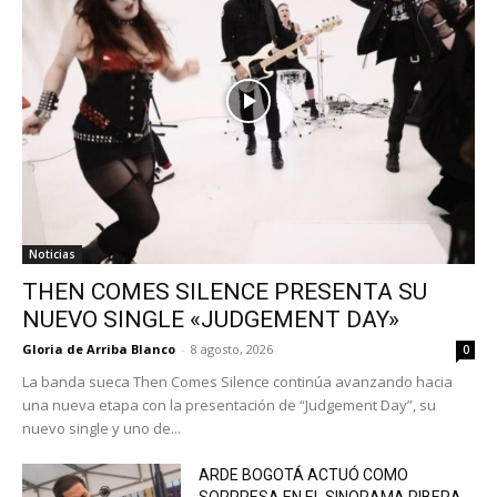
Noticias
THEN COMES SILENCE PRESENTA SU
NUEVO SINGLE «JUDGEMENT DAY»
Gloria de Arriba Blanco
-
8 agosto, 2026
0
La banda sueca Then Comes Silence continúa avanzando hacia
una nueva etapa con la presentación de “Judgement Day”, su
nuevo single y uno de...
ARDE BOGOTÁ ACTUÓ COMO
SORPRESA EN EL SINORAMA RIBERA