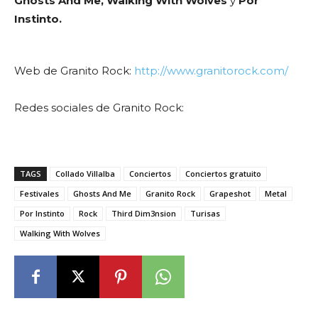
Ghosts And Me, Walking With Wolves
y
Por
Instinto.
Web de Granito Rock:
http://www.granitorock.com/
Redes sociales de Granito Rock:
TAGS
Collado Villalba
Conciertos
Conciertos gratuito
Festivales
Ghosts And Me
Granito Rock
Grapeshot
Metal
Por Instinto
Rock
Third Dim3nsion
Turisas
Walking With Wolves