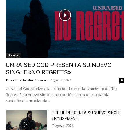
Noticias
UNRAISED GOD PRESENTA SU NUEVO
SINGLE «NO REGRETS»
Gloria de Arriba Blanco
-
7 agosto, 2026
0
Unraised God vuelve a la actualidad con el lanzamiento de “No
Regrets”, su nuevo single, una canción con la que la banda
continúa desarrollando...
THE HU PRESENTA SU NUEVO SINGLE
«HORSEMEN»
7 agosto, 2026