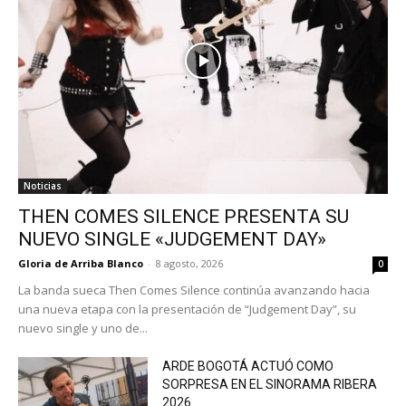
Noticias
THEN COMES SILENCE PRESENTA SU
NUEVO SINGLE «JUDGEMENT DAY»
Gloria de Arriba Blanco
-
8 agosto, 2026
0
La banda sueca Then Comes Silence continúa avanzando hacia
una nueva etapa con la presentación de “Judgement Day”, su
nuevo single y uno de...
ARDE BOGOTÁ ACTUÓ COMO
SORPRESA EN EL SINORAMA RIBERA
2026