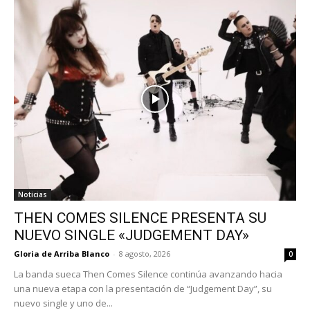
Noticias
THEN COMES SILENCE PRESENTA SU
NUEVO SINGLE «JUDGEMENT DAY»
Gloria de Arriba Blanco
-
8 agosto, 2026
0
La banda sueca Then Comes Silence continúa avanzando hacia
una nueva etapa con la presentación de “Judgement Day”, su
nuevo single y uno de...