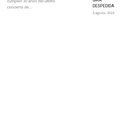
cumplen 30 años del último
DESPEDIDA
concierto de...
6 agosto, 2026