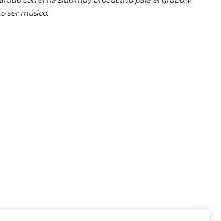
ido con él ha sido muy productivo para el grupo, y
o ser músico.