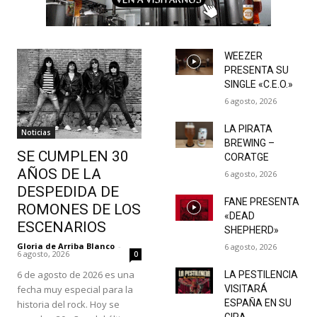
WEEZER
PRESENTA SU
SINGLE «C.E.O.»
6 agosto, 2026
LA PIRATA
Noticias
BREWING –
SE CUMPLEN 30
CORATGE
AÑOS DE LA
6 agosto, 2026
DESPEDIDA DE
FANE PRESENTA
ROMONES DE LOS
«DEAD
ESCENARIOS
SHEPHERD»
Gloria de Arriba Blanco
-
6 agosto, 2026
6 agosto, 2026
0
6 de agosto de 2026 es una
LA PESTILENCIA
fecha muy especial para la
VISITARÁ
ESPAÑA EN SU
historia del rock. Hoy se
GIRA