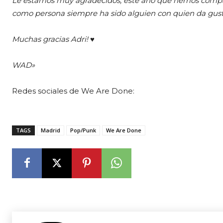
Le estamos muy agradecidos, este año que hemos compart
como persona siempre ha sido alguien con quien da gust
Muchas gracias Adri! ♥
WAD»
Redes sociales de We Are Done:
TAGS
Madrid
Pop/Punk
We Are Done