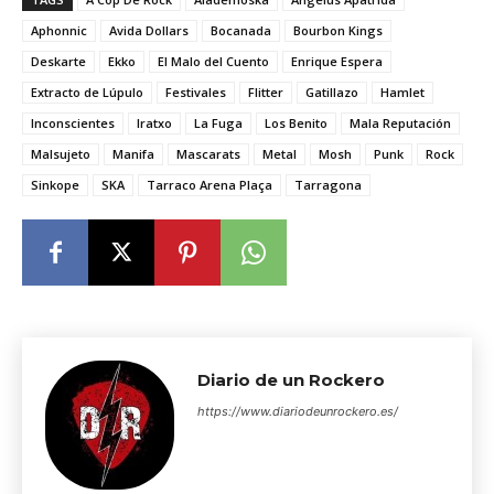
Aphonnic
Avida Dollars
Bocanada
Bourbon Kings
Deskarte
Ekko
El Malo del Cuento
Enrique Espera
Extracto de Lúpulo
Festivales
Flitter
Gatillazo
Hamlet
Inconscientes
Iratxo
La Fuga
Los Benito
Mala Reputación
Malsujeto
Manifa
Mascarats
Metal
Mosh
Punk
Rock
Sinkope
SKA
Tarraco Arena Plaça
Tarragona
Diario de un Rockero
https://www.diariodeunrockero.es/