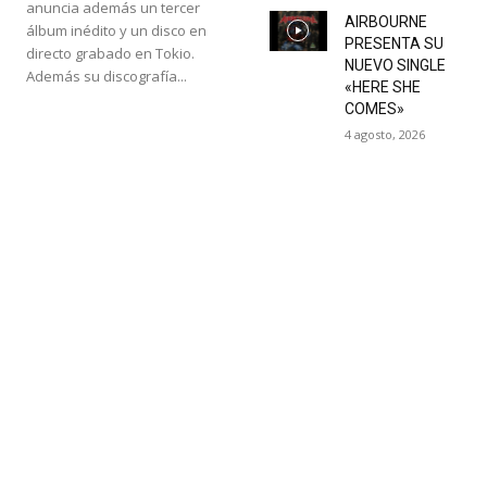
anuncia además un tercer
AIRBOURNE
álbum inédito y un disco en
PRESENTA SU
directo grabado en Tokio.
NUEVO SINGLE
Además su discografía...
«HERE SHE
COMES»
4 agosto, 2026