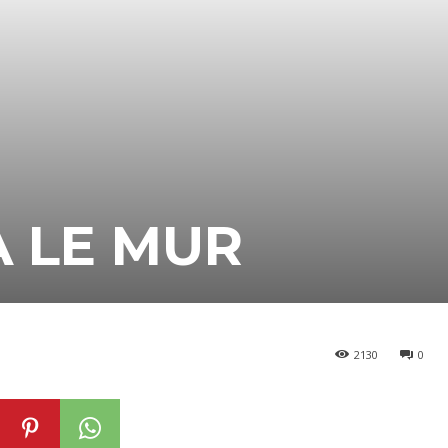
A LE MUR
2130
0