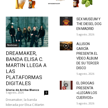
SEX MUSEUM Y
THE DIESEL DOG
EN MADRID
5 agosto, 2026
ALLISON
Noticias
GARCÍA
DREAMAKER,
PRESENTA EL
BANDA ELISA C.
VÍDEO ÁLBUM
DE SU TERCER
MARTIN LLEGA A
DISCO
LAS
5 agosto, 2026
PLATAFORMAS
DIGITALES
EL DROGAS
PRESENTA
Gloria de Arriba Blanco
-
5 agosto, 2026
0
«LLEGAN LOS
CUERVOS»
Dreamaker, la banda
5 agosto, 2026
liderada por Elisa C.Martin