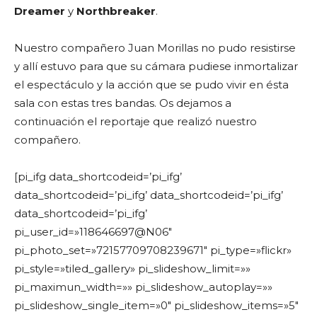
Dreamer
y
Northbreaker
.
Nuestro compañero Juan Morillas no pudo resistirse
y allí estuvo para que su cámara pudiese inmortalizar
el espectáculo y la acción que se pudo vivir en ésta
sala con estas tres bandas. Os dejamos a
continuación el reportaje que realizó nuestro
compañero.
[pi_ifg data_shortcodeid=’pi_ifg’
data_shortcodeid=’pi_ifg’ data_shortcodeid=’pi_ifg’
data_shortcodeid=’pi_ifg’
pi_user_id=»118646697@N06″
pi_photo_set=»72157709708239671″ pi_type=»flickr»
pi_style=»tiled_gallery» pi_slideshow_limit=»»
pi_maximun_width=»» pi_slideshow_autoplay=»»
pi_slideshow_single_item=»0″ pi_slideshow_items=»5″