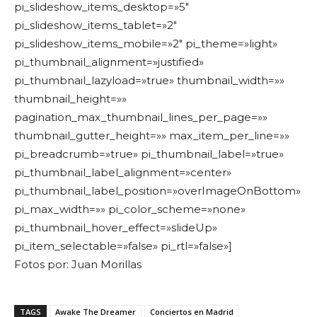
pi_slideshow_items_desktop=»5″
pi_slideshow_items_tablet=»2″
pi_slideshow_items_mobile=»2″ pi_theme=»light»
pi_thumbnail_alignment=»justified»
pi_thumbnail_lazyload=»true» thumbnail_width=»»
thumbnail_height=»»
pagination_max_thumbnail_lines_per_page=»»
thumbnail_gutter_height=»» max_item_per_line=»»
pi_breadcrumb=»true» pi_thumbnail_label=»true»
pi_thumbnail_label_alignment=»center»
pi_thumbnail_label_position=»overImageOnBottom»
pi_max_width=»» pi_color_scheme=»none»
pi_thumbnail_hover_effect=»slideUp»
pi_item_selectable=»false» pi_rtl=»false»]
Fotos por: Juan Morillas
TAGS
Awake The Dreamer
Conciertos en Madrid