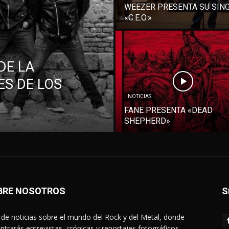
WEEZER PRESENTA SU SIN
«C.E.O.»
DE LA
S DE LOS
NOTICIAS
FANE PRESENTA «DEAD
SHEPHERD»
BRE NOSOTROS
S
de noticias sobre el mundo del Rock y del Metal, donde
ntrarás entrevistas, crónicas y reportajes fotográficos.