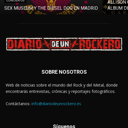
CONCIERTOS
ALLISON 
SEX MUSEUM Y THE DIESEL DOG EN MADRID
ÁLBUM DE
SOBRE NOSOTROS
Web de noticias sobre el mundo del Rock y del Metal, donde
encontrarás entrevistas, crónicas y reportajes fotográficos.
Contáctanos:
info@diariodeunrockero.es
Síguenos