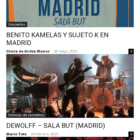
Conciertos
BENITO KAMELAS Y SUJETO K EN
MADRID
Gloria de Arriba Blanco
-
28 mayo, 2025
0
Crónicas de conciertos
DEWOLFF – SALA BUT (MADRID)
Mario Tote
-
24 febrero, 2025
0