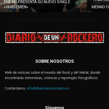
LO MÁS CER
THE HU PRESENTA SU NUEVO SINGLE
«HORSEMEN»
MENNO O
SOBRE NOSOTROS
Web de noticias sobre el mundo del Rock y del Metal, donde
encontrarás entrevistas, crónicas y reportajes fotográficos.
Contáctanos:
info@diariodeunrockero.es
Síguenos