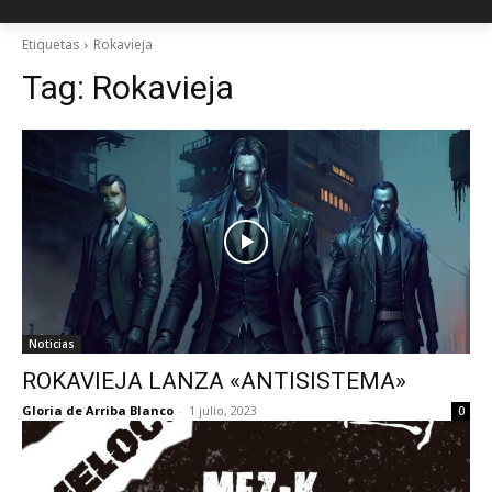
Etiquetas
Rokavieja
Tag:
Rokavieja
Noticias
ROKAVIEJA LANZA «ANTISISTEMA»
Gloria de Arriba Blanco
-
1 julio, 2023
0