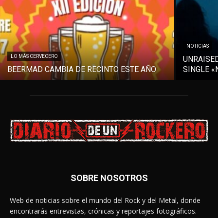
NOTICIAS
LO MÁS CERVECERO
UNRAISE
BEERMAD CAMBIA DE RECINTO ESTE AÑO
SINGLE «
SOBRE NOSOTROS
Web de noticias sobre el mundo del Rock y del Metal, donde
encontrarás entrevistas, crónicas y reportajes fotográficos.