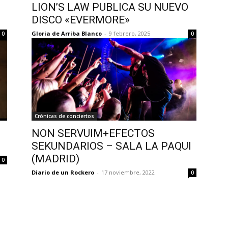
LION’S LAW PUBLICA SU NUEVO
DISCO «EVERMORE»
Gloria de Arriba Blanco
-
9 febrero, 2025
0
0
Crónicas de conciertos
NON SERVUIM+EFECTOS
SEKUNDARIOS – SALA LA PAQUI
(MADRID)
0
Diario de un Rockero
-
17 noviembre, 2022
0