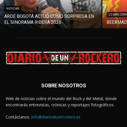
NOTICIAS
LO MÁS CER
ARDE BOGOTÁ ACTUÓ COMO SORPRESA EN
EL SINORAMA RIBERA 2026
BEERMAD
SOBRE NOSOTROS
Web de noticias sobre el mundo del Rock y del Metal, donde
encontrarás entrevistas, crónicas y reportajes fotográficos.
Contáctanos:
info@diariodeunrockero.es