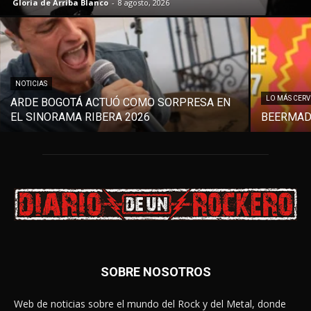
Gloria de Arriba Blanco
-
8 agosto, 2026
NOTICIAS
LO MÁS CER
ARDE BOGOTÁ ACTUÓ COMO SORPRESA EN
EL SINORAMA RIBERA 2026
BEERMAD
SOBRE NOSOTROS
Web de noticias sobre el mundo del Rock y del Metal, donde