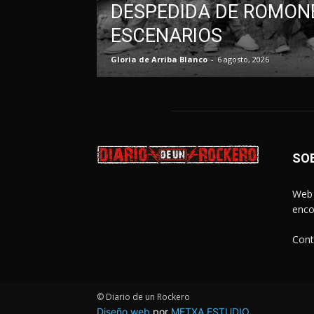
DESPEDIDA DE ROMONE
ESCENARIOS
Gloria de Arriba Blanco
-
6 agosto, 2026
SO
Web 
enco
Cont
© Diario de un Rockero
Diseño web
por
METXA ESTUDIO
.