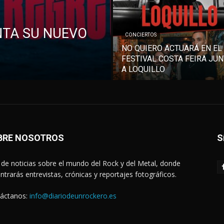
NTA SU NUEVO
CONCIERTOS
NO QUIERO ACTUARÁ EN EL
FESTIVAL COSTA FEIRA JU
A LOQUILLO
BRE NOSOTROS
S
de noticias sobre el mundo del Rock y del Metal, donde
ntrarás entrevistas, crónicas y reportajes fotográficos.
áctanos:
info@diariodeunrockero.es